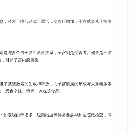
休息，经常下蹲劳动或干重活，使腹压增加，子宫就会从正常位
特别是与多个男子发生两性关系，子宫则是受害者。如果是不洁
内，引起子宫内膜感染。
促进了某些激素的生成和释放，而子宫肌瘤的形成与大量雌激素
水、忌食辛辣、酒类、冰冻等食品。
常：如发现白带增多，经期出血等异常要趁早到医院做检查，做